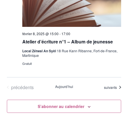
Évène
février 8, 2025 @ 15:00
-
17:00
Atelier d’écriture n°1 – Album de jeunesse
Local Zétwal An Syèl
18 Rue Kann Ribanne, Fort-de-France,
Martinique
Gratuit
Évènements
précédents
Aujourd’hui
Évènements
suivants
S’abonner au calendrier