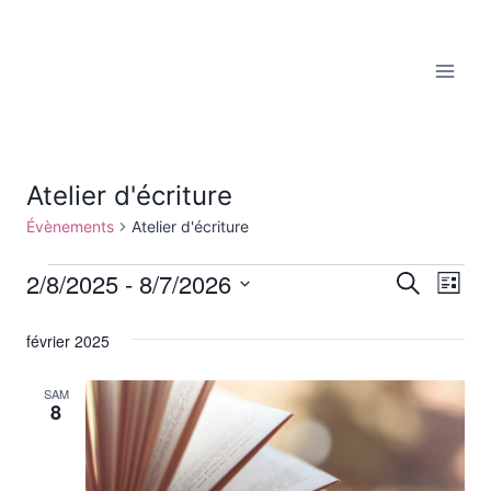
Aller
au
contenu
Atelier d'écriture
Évènements
Atelier d'écriture
2/8/2025
 - 
8/7/2026
Évènements
Reche
Recherche
Nav
Liste
Sélectionnez
de
et
une
février 2025
vu
date.
navig
SAM
Év
8
de
vues