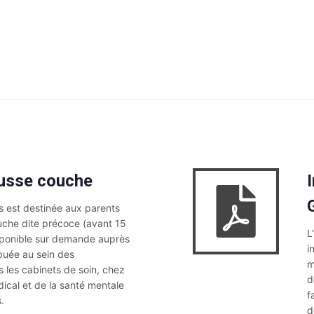
usse couche
s est destinée aux parents
che dite précoce (avant 15
L
isponible sur demande auprès
i
ribuée au sein des
m
 les cabinets de soin, chez
d
ical et de la santé mentale
f
.
d