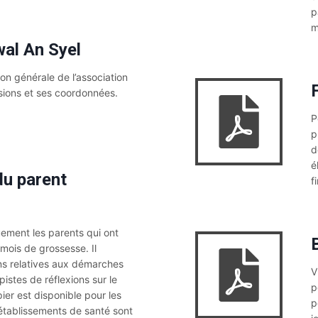
p
m
al An Syel
on générale de l’association
sions et ses coordonnées.
P
p
d
é
du parent
f
ement les parents qui ont
mois de grossesse. Il
ons relatives aux démarches
V
pistes de réflexions sur le
p
pier est disponible pour les
p
établissements de santé sont