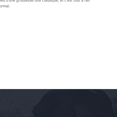
oies d’une grossesse dite classique, et c’est tout à fait
ormal.