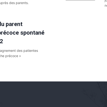
j
auprès des parents.
n
du parent
t précoce spontané
.2
pagnement des patientes
che précoce »