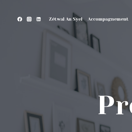
Aller
au
contenu
Zétwal An Syel
Accompagnement
Pr