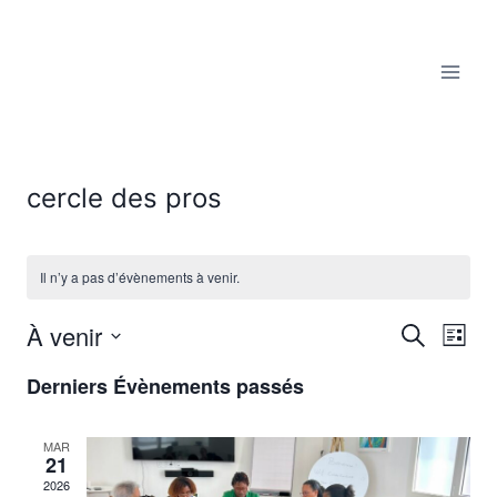
Aller
au
contenu
cercle des pros
Il n’y a pas d’évènements à venir.
À venir
Reche
Recherche
Nav
Liste
Sélectionnez
de
et
Derniers Évènements passés
une
vu
date.
navig
MAR
Év
21
de
2026