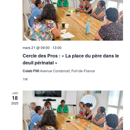
vues
Évène
mars 21 @ 09:00
-
13:00
Cercle des Pros : « La place du père dans le
deuil périnatal »
Colab FWI
Avenue Condorcet, Fort-de-France
10€
JAN
18
2025