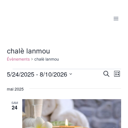
Aller
au
contenu
chalè lanmou
Évènements
chalè lanmou
5/24/2025
 - 
8/10/2026
Évènements
Reche
Recherche
Nav
Liste
Sélectionnez
de
et
une
mai 2025
vu
date.
navig
SAM
Év
24
de
vues