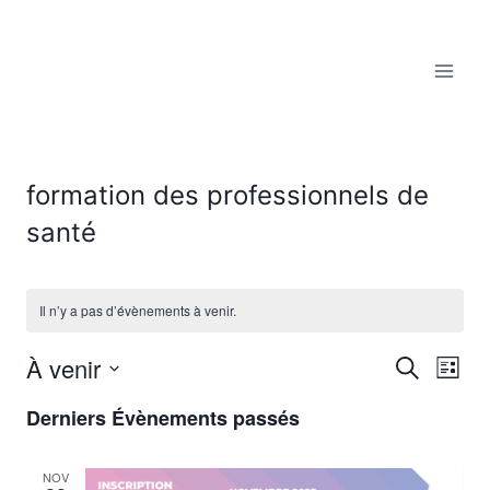
Aller
au
contenu
formation des professionnels de
santé
Il n’y a pas d’évènements à venir.
À venir
Reche
Recherche
Nav
Liste
Sélectionnez
de
et
Derniers Évènements passés
une
vu
date.
navig
NOV
Év