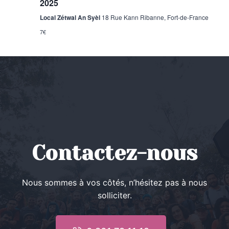
2025
Local Zétwal An Syèl
18 Rue Kann Ribanne, Fort-de-France
7€
Contactez-nous
Nous sommes à vos côtés, n’hésitez pas à nous
solliciter.