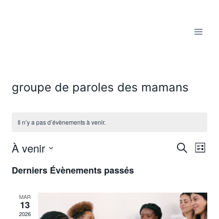
Aller
au
contenu
groupe de paroles des mamans
Il n’y a pas d’évènements à venir.
À venir
Reche
Recherche
Nav
Liste
Sélectionnez
de
et
Derniers Évènements passés
une
vu
date.
navig
MAR
Év
13
de
2026