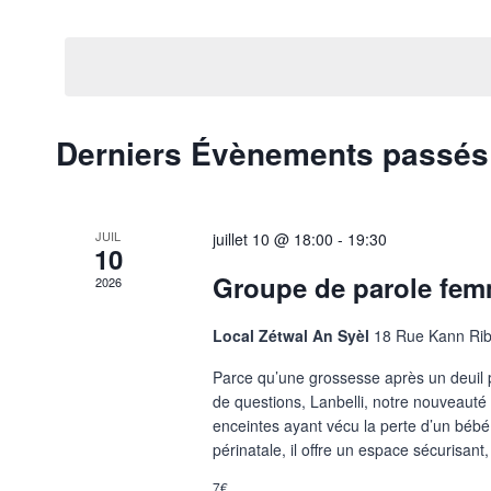
de
Sélectionnez
par
une
mot-
vues
date.
clé.
Évènements
Derniers Évènements passés
JUIL
juillet 10 @ 18:00
-
19:30
10
Groupe de parole femm
2026
Local Zétwal An Syèl
18 Rue Kann Rib
Parce qu’une grossesse après un deuil 
de questions, Lanbelli, notre nouveaut
enceintes ayant vécu la perte d’un bébé
périnatale, il offre un espace sécurisant, 
7€