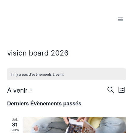
Aller
au
contenu
vision board 2026
Il n’y a pas d’évènements à venir.
À venir
Reche
Recherche
Nav
Liste
Sélectionnez
de
et
Derniers Évènements passés
une
vu
date.
navig
JAN
Év
31
de
2026