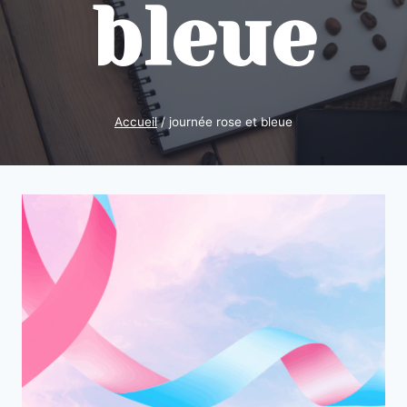
bleue
Accueil
/
journée rose et bleue