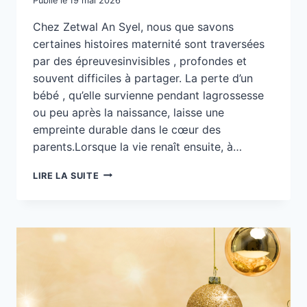
Publié le
19 mai 2026
Chez Zetwal An Syel, nous que savons
certaines histoires maternité sont traversées
par des épreuvesinvisibles , profondes et
souvent difficiles à partager. La perte d’un
bébé , qu’elle survienne pendant lagrossesse
ou peu après la naissance, laisse une
empreinte durable dans le cœur des
parents.Lorsque la vie renaît ensuite, à…
LANBELLI
LIRE LA SUITE
:
UNE
SAFE
PLACE
POUR
LES
FEMMES
ENCEINTES
APRÈS