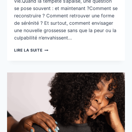
vie.Quand la tempête s’apaise, une question
se pose souvent : et maintenant ?Comment se
reconstruire ? Comment retrouver une forme
de sérénité ? Et surtout, comment envisager
une nouvelle grossesse sans que la peur ou la
culpabilité n’envahissent…
LAKANSYÈL
LIRE LA SUITE
:
ACCOMPAGNER
LA
VIE
APRÈS
UN
DEUIL
PÉRINATAL