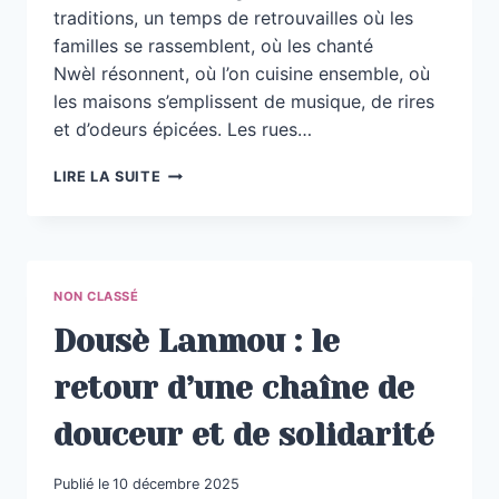
traditions, un temps de retrouvailles où les
familles se rassemblent, où les chanté
Nwèl résonnent, où l’on cuisine ensemble, où
les maisons s’emplissent de musique, de rires
et d’odeurs épicées. Les rues…
NOËL
LIRE LA SUITE
ET
DEUIL
PÉRINATAL
:
TRAVERSER
NON CLASSÉ
LES
FÊTES
Dousè Lanmou : le
APRÈS
LA
retour d’une chaîne de
PERTE
D’UN
douceur et de solidarité
BÉBÉ
Publié le
10 décembre 2025