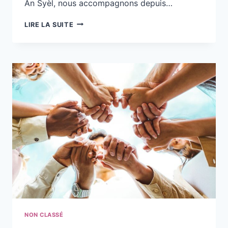
An Syèl, nous accompagnons depuis…
COMMENT
LIRE LA SUITE
SOUTENIR
UN
PROCHE
ENDEUILLÉ
APRÈS
UN
DEUIL
PÉRINATAL
?
NON CLASSÉ