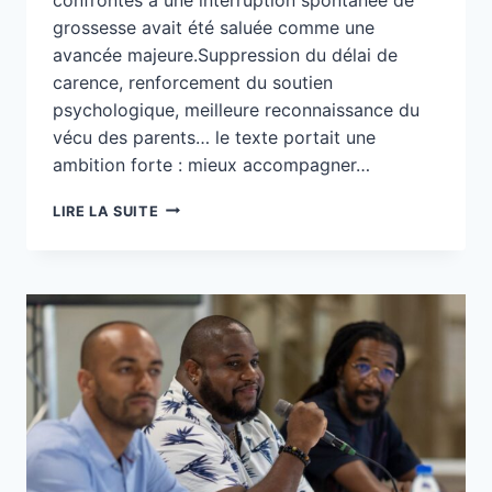
grossesse avait été saluée comme une
avancée majeure.Suppression du délai de
carence, renforcement du soutien
psychologique, meilleure reconnaissance du
vécu des parents… le texte portait une
ambition forte : mieux accompagner…
TROIS
LIRE LA SUITE
ANS
APRÈS
LA
LOI
DU
7
JUILLET
2023
:
OÙ
EN
EST
RÉELLEMENT