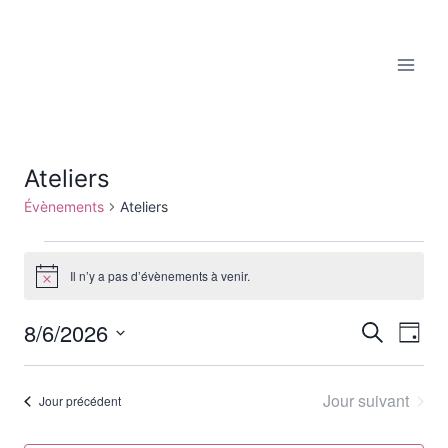
Aller
au
contenu
Ateliers
Évènements
Ateliers
Évènements
Il n’y a pas d’évènements à venir.
Notice
for
8/6/2026
Reche
Recherche
Nav
août
Jour
Sélectionnez
de
et
6,
une
Jour suivant
Jour précédent
vu
date.
navig
2026
Év