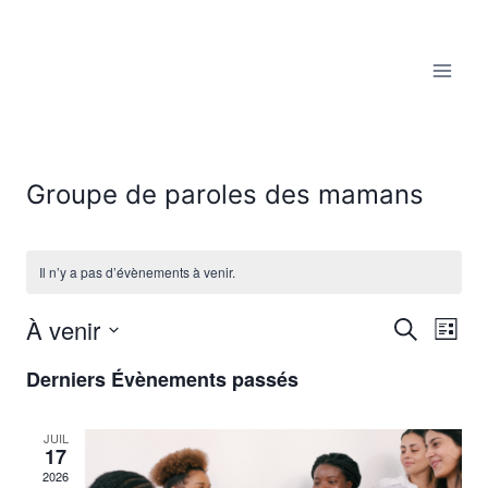
Aller
au
contenu
Groupe de paroles des mamans
Il n’y a pas d’évènements à venir.
À venir
Reche
Recherche
Nav
Liste
Sélectionnez
de
et
Derniers Évènements passés
une
vu
date.
navig
JUIL
Év
17
de
2026