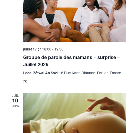
vues
Évène
juillet 17 @ 18:00
-
19:30
Groupe de parole des mamans + surprise –
Juillet 2026
Local Zétwal An Syèl
18 Rue Kann Ribanne, Fort-de-France
7€
JUIL
10
2026