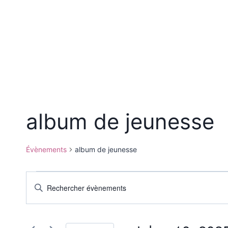
Aller
au
contenu
Zétwal An Syel
Accompagnement
album de jeunesse
Évènements
album de jeunesse
Évènements
Recherche
Saisir
mot-
for
et
clé.
octobre
navigation
Rechercher