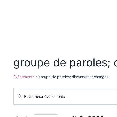
Aller
au
contenu
Zétwal An Syel
Accompagnement
groupe de paroles; 
Évènements
groupe de paroles; discussion; échanges;
Évènements
Recherche
Saisir
mot-
for
et
clé.
août
navigation
Rechercher