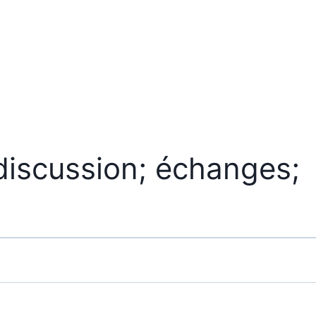
Événements
B
discussion; échanges;