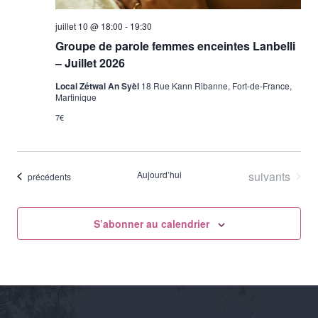
juillet 10 @ 18:00
-
19:30
Groupe de parole femmes enceintes Lanbelli
– Juillet 2026
Local Zétwal An Syèl
18 Rue Kann Ribanne, Fort-de-France,
Martinique
7€
Évènements
Aujourd’hui
suivants
Évènements
précédents
S’abonner au calendrier