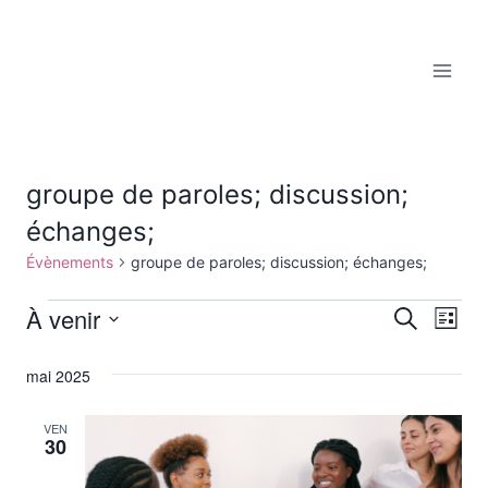
Aller
au
contenu
groupe de paroles; discussion;
échanges;
Évènements
groupe de paroles; discussion; échanges;
À venir
Évènements
Reche
Recherche
Nav
Liste
Sélectionnez
de
et
une
mai 2025
vu
date.
navig
VEN
Év
30
de