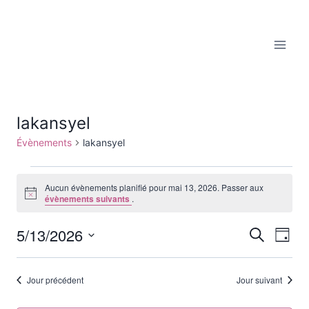
Aller
au
contenu
lakansyel
Évènements
lakansyel
Évènements
Aucun évènements planifié pour mai 13, 2026. Passer aux
Notice
évènements suivants
.
for
5/13/2026
mai
Reche
Recherche
Nav
Jour
Sélectionnez
de
13,
et
une
Jour précédent
Jour suivant
vu
date.
2026
navig