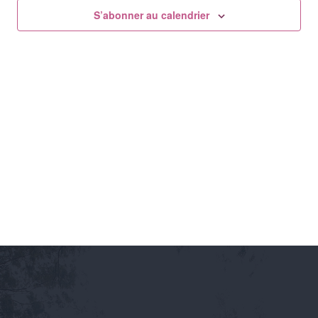
Év
de
S’abonner au calendrier
vues
Évène