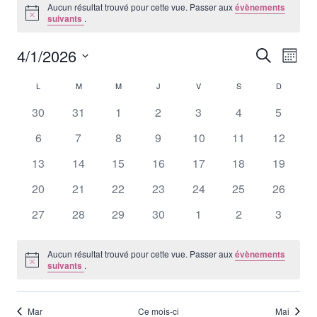
Aucun résultat trouvé pour cette vue. Passer aux
évènements
Notice
suivants
.
4/1/2026
Reche
Recherche
Nav
Mois
Sélectionnez
de
et
L
LUNDI
M
MARDI
M
MERCREDI
J
JEUDI
V
VENDREDI
S
SAMEDI
D
DIMANC
Calendrier
une
vu
date.
0
0
0
0
0
0
0
30
31
1
2
3
4
5
navig
de
évènements
évènements
évènements
évènements
évènements
évènements
évènem
Év
0
0
0
0
0
0
0
6
7
8
9
10
11
12
de
Évènements
évènements
évènements
évènements
évènements
évènements
évènements
évèneme
0
0
0
0
0
0
0
13
14
15
16
17
18
19
vues
évènements
évènements
évènements
évènements
évènements
évènements
évèneme
0
0
0
0
0
0
0
20
21
22
23
24
25
26
Évène
évènements
évènements
évènements
évènements
évènements
évènements
évèneme
0
0
0
0
0
0
0
27
28
29
30
1
2
3
évènements
évènements
évènements
évènements
évènements
évènements
évènem
Aucun résultat trouvé pour cette vue. Passer aux
évènements
Notice
suivants
.
Mar
Ce mois-ci
Mai