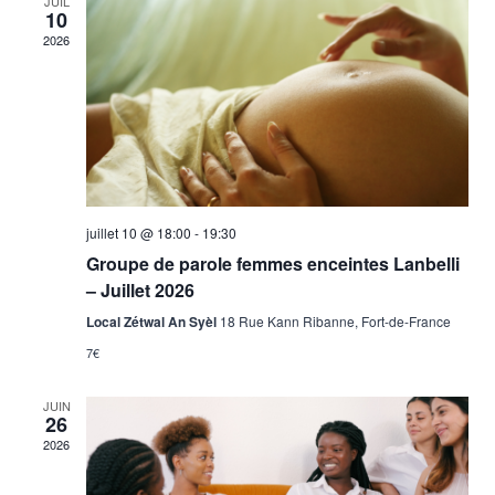
JUIL
10
2026
juillet 10 @ 18:00
-
19:30
Groupe de parole femmes enceintes Lanbelli
– Juillet 2026
Local Zétwal An Syèl
18 Rue Kann Ribanne, Fort-de-France
7€
JUIN
26
2026