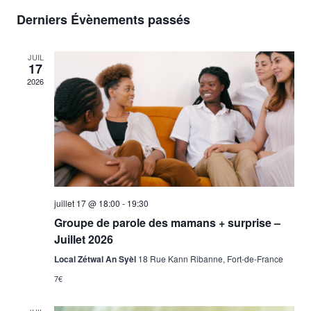
Sélectionnez
de
et
Derniers Évènements passés
une
vu
date.
navig
JUIL
Év
17
de
2026
vues
Évène
juillet 17 @ 18:00
-
19:30
Groupe de parole des mamans + surprise –
Juillet 2026
Local Zétwal An Syèl
18 Rue Kann Ribanne, Fort-de-France
7€