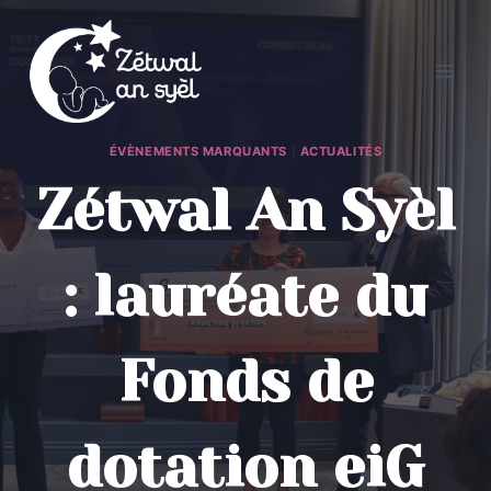
Aller
au
contenu
ÉVÈNEMENTS MARQUANTS
|
ACTUALITÉS
Zétwal An Syèl
: lauréate du
Fonds de
dotation eiG