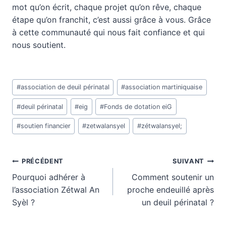
mot qu’on écrit, chaque projet qu’on rêve, chaque
étape qu’on franchit, c’est aussi grâce à vous. Grâce
à cette communauté qui nous fait confiance et qui
nous soutient.
Étiquettes
#
association de deuil périnatal
#
association martiniquaise
de
la
#
deuil périnatal
#
eig
#
Fonds de dotation eiG
publication :
#
soutien financier
#
zetwalansyel
#
zétwalansyel;
Navigation
PRÉCÉDENT
SUIVANT
Pourquoi adhérer à
Comment soutenir un
de
l’association Zétwal An
proche endeuillé après
Syèl ?
un deuil périnatal ?
l’article