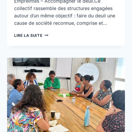
Empreintes – Accompagner le deuil.Ce
collectif rassemble des structures engagées
autour d’un même objectif : faire du deuil une
cause de société reconnue, comprise et…
ZÉTWAL
LIRE LA SUITE
AN
SYÈL,
UNE
VOIX
ULTRAMARINE
AU
COLLECTIF
DEUILS