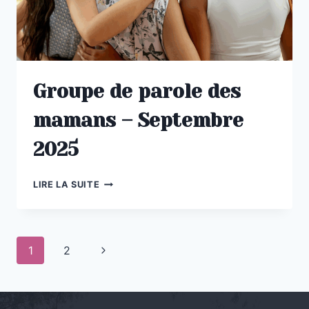
Groupe de parole des
mamans – Septembre
2025
GROUPE
LIRE LA SUITE
DE
PAROLE
DES
MAMANS
Navigation
Page
1
2
–
SEPTEMBRE
de
suivante
2025
page