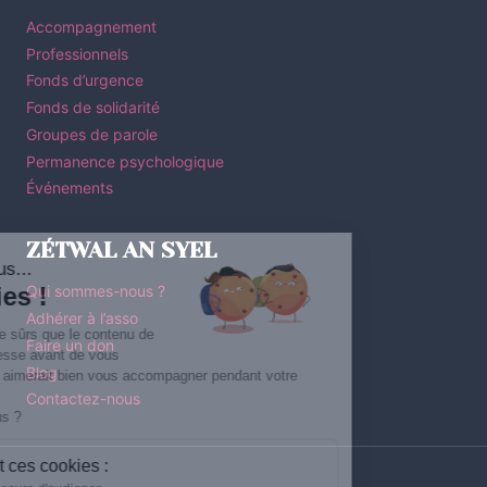
Accompagnement
Professionnels
Fonds d’urgence
Fonds de solidarité
Groupes de parole
Permanence psychologique
Événements
ZÉTWAL AN SYEL
Salut c'est nous...
les Cookies !
Qui sommes-nous ?
Adhérer à l’asso
On a attendu d'être sûrs que le contenu de
Faire un don
ce site vous intéresse avant de vous
Blog
déranger, mais on aimerait bien vous accompagner pendant votre
visite...
Contactez-nous
C'est OK pour vous ?
À quoi servent ces cookies :