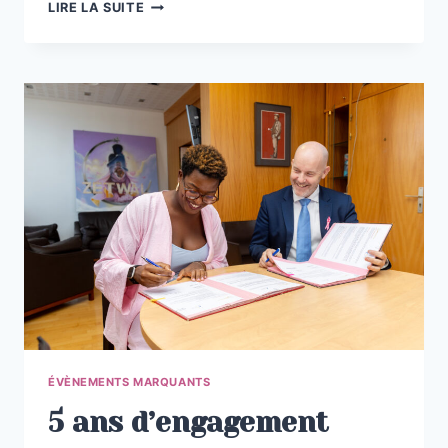
« MON
LIRE LA SUITE
PETIT ANGE M’A
SAUVÉ »
TÉMOIGNAGE
DE
J.,
MAMAN
ENDEUILLÉE
ET
VICTIME
DE
VIOLENCES
CONJUGALES
ÉVÈNEMENTS MARQUANTS
5 ans d’engagement