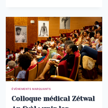
ANS
D’ENGAGEMENT
POUR
LES
FAMILLES
ENDEUILLÉES
:
RETOUR
SUR
UN
MOIS
ET
DEMI
RICHE
EN
ACTIONS
ÉVÈNEMENTS MARQUANTS
Colloque médical Zétwal