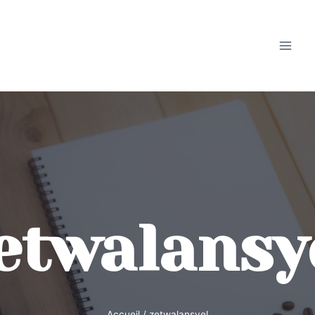
Aller
au
contenu
etwalansy
Accueil
/
zetwalansyel